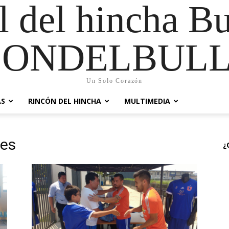
al del hincha B
CONDELBULL
Un Solo Corazón
AS
RINCÓN DEL HINCHA
MULTIMEDIA
les
¿