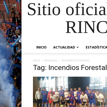
Sitio ofici
RIN
INICIO
ACTUALIDAD
ESTADÍSTIC
Inicio
Etiquetas
Incendios Forestales
Tag: Incendios Foresta