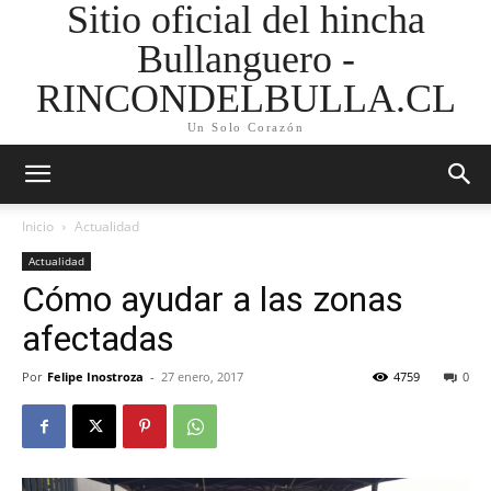
Sitio oficial del hincha
Bullanguero -
RINCONDELBULLA.CL
Un Solo Corazón
Inicio
Actualidad
Actualidad
Cómo ayudar a las zonas
afectadas
Por
Felipe Inostroza
-
27 enero, 2017
4759
0