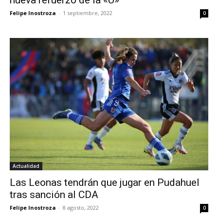
nueva refuerzo de la «U»
Felipe Inostroza
-
1 septiembre, 2022
0
Actualidad
Las Leonas tendrán que jugar en Pudahuel
tras sanción al CDA
Felipe Inostroza
-
8 agosto, 2022
0