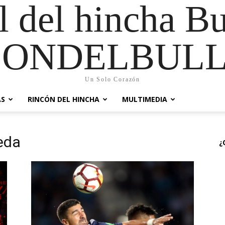
al del hincha B
CONDELBULL
Un Solo Corazón
AS
RINCÓN DEL HINCHA
MULTIMEDIA
eda
¿