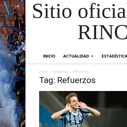
Sitio ofici
RIN
INICIO
ACTUALIDAD
ESTADÍSTIC
Inicio
Etiquetas
Refuerzos
Tag: Refuerzos