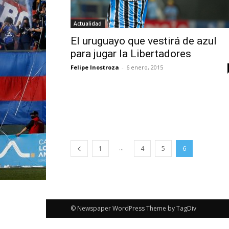
Actualidad
El uruguayo que vestirá de azul
para jugar la Libertadores
Felipe Inostroza
-
6 enero, 2015
...
1
4
5
6
© Newspaper WordPress Theme by TagDiv