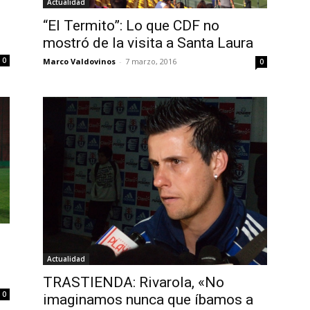
Actualidad
“El Termito”: Lo que CDF no
mostró de la visita a Santa Laura
0
Marco Valdovinos
-
7 marzo, 2016
0
s
Actualidad
TRASTIENDA: Rivarola, «No
0
imaginamos nunca que íbamos a