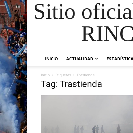
Sitio ofici
RIN
INICIO
ACTUALIDAD
ESTADÍSTIC
Inicio
Etiquetas
Trastienda
Tag: Trastienda