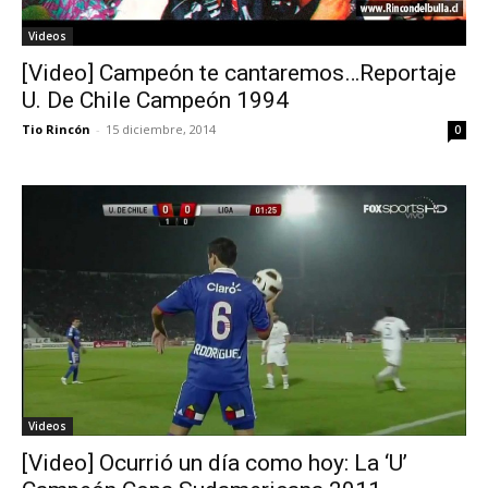
Videos
[Video] Campeón te cantaremos…Reportaje
U. De Chile Campeón 1994
Tio Rincón
-
15 diciembre, 2014
0
Videos
[Video] Ocurrió un día como hoy: La ‘U’