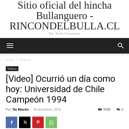
Sitio oficial del hincha
Bullanguero -
RINCONDELBULLA.CL
Un Solo Corazón
Inicio
Videos
Videos
[Video] Ocurrió un día como
hoy: Universidad de Chile
Campeón 1994
Por
Tio Rincón
-
18 diciembre, 2014
5103
0