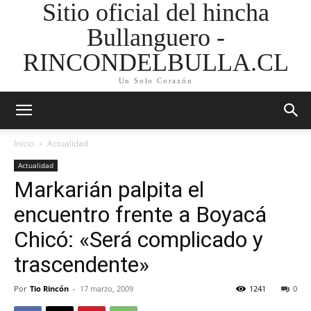
Sitio oficial del hincha
Bullanguero -
RINCONDELBULLA.CL
Un Solo Corazón
Inicio
Actualidad
Actualidad
Markarián palpita el
encuentro frente a Boyacá
Chicó: «Será complicado y
trascendente»
Por
Tio Rincón
-
17 marzo, 2009
1241
0