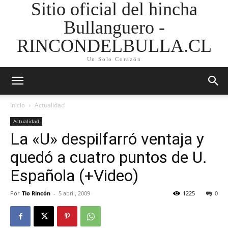
Sitio oficial del hincha
Bullanguero -
RINCONDELBULLA.CL
Un Solo Corazón
Inicio
Actualidad
Actualidad
La «U» despilfarró ventaja y
quedó a cuatro puntos de U.
Española (+Video)
Por
Tio Rincón
-
5 abril, 2009
1225
0