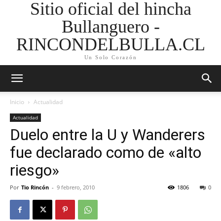
Sitio oficial del hincha
Bullanguero -
RINCONDELBULLA.CL
Un Solo Corazón
Inicio
Actualidad
Actualidad
Duelo entre la U y Wanderers
fue declarado como de «alto
riesgo»
Por
Tio Rincón
-
9 febrero, 2010
1806
0