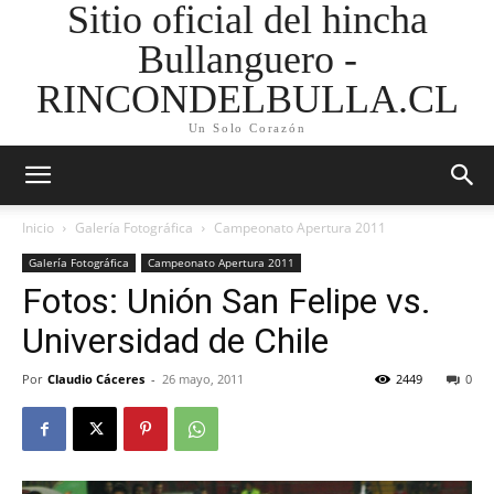
Sitio oficial del hincha
Bullanguero -
RINCONDELBULLA.CL
Un Solo Corazón
Inicio
Galería Fotográfica
Campeonato Apertura 2011
Galería Fotográfica
Campeonato Apertura 2011
Fotos: Unión San Felipe vs.
Universidad de Chile
Por
Claudio Cáceres
-
26 mayo, 2011
2449
0