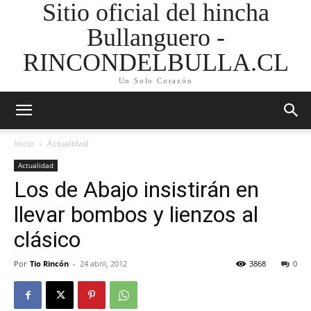
Sitio oficial del hincha
Bullanguero -
RINCONDELBULLA.CL
Un Solo Corazón
Inicio
Actualidad
Actualidad
Los de Abajo insistirán en
llevar bombos y lienzos al
clásico
Por
Tio Rincón
-
24 abril, 2012
3868
0