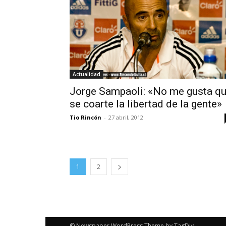
Actualidad
Jorge Sampaoli: «No me gusta q
se coarte la libertad de la gente»
Tio Rincón
-
27 abril, 2012
1
2
© Newspaper WordPress Theme by TagDiv