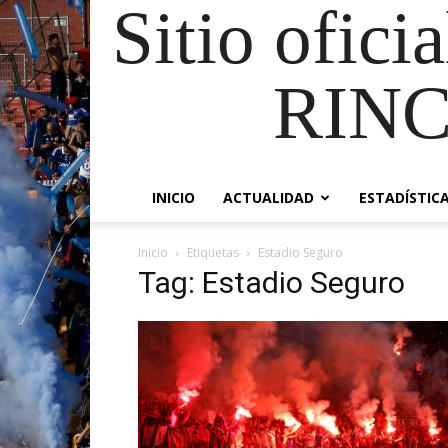
Sitio ofici
RIN
INICIO
ACTUALIDAD
ESTADÍSTIC
Inicio
Etiquetas
Estadio Seguro
Tag: Estadio Seguro