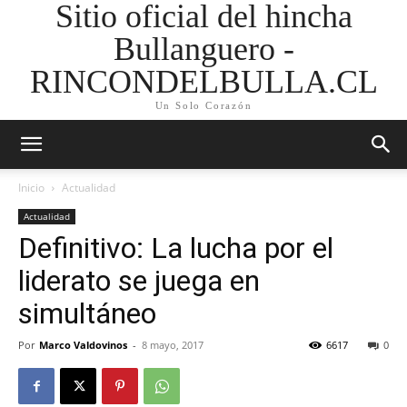
Sitio oficial del hincha
Bullanguero -
RINCONDELBULLA.CL
Un Solo Corazón
Inicio
Actualidad
Actualidad
Definitivo: La lucha por el
liderato se juega en
simultáneo
Por
Marco Valdovinos
-
8 mayo, 2017
6617
0