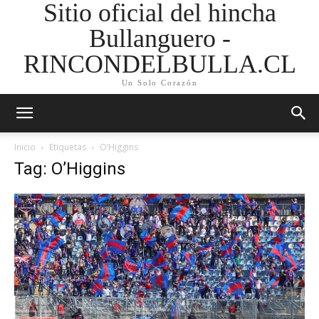
Sitio oficial del hincha
Bullanguero -
RINCONDELBULLA.CL
Un Solo Corazón
Inicio
Etiquetas
O’Higgins
Tag: O’Higgins