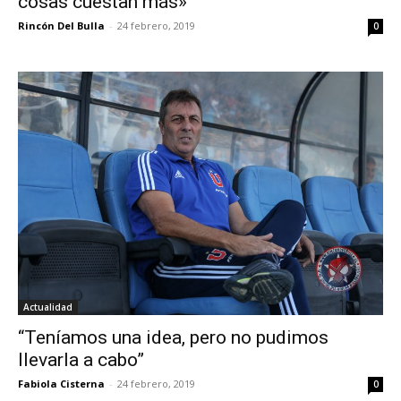
cosas cuestan más»
Rincón Del Bulla
-
24 febrero, 2019
0
Actualidad
“Teníamos una idea, pero no pudimos
llevarla a cabo”
Fabiola Cisterna
-
24 febrero, 2019
0