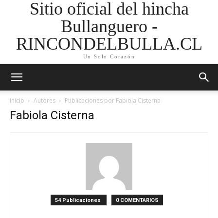
Sitio oficial del hincha
Bullanguero -
RINCONDELBULLA.CL
Un Solo Corazón
Inicio
Autores
Publicaciones por Fabiola Cisterna
Fabiola Cisterna
54 Publicaciones
0 COMENTARIOS