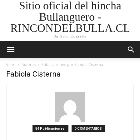
Sitio oficial del hincha
Bullanguero -
RINCONDELBULLA.CL
Un Solo Corazón
Inicio
Autores
Publicaciones por Fabiola Cisterna
Fabiola Cisterna
54 Publicaciones
0 COMENTARIOS