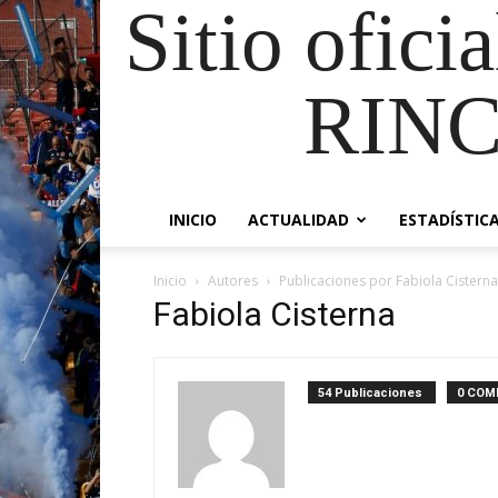
Sitio ofici
RIN
INICIO
ACTUALIDAD
ESTADÍSTIC
Inicio
Autores
Publicaciones por Fabiola Cisterna
Fabiola Cisterna
54 Publicaciones
0 COM