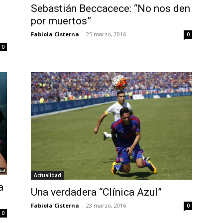
Sebastián Beccacece: “No nos den
por muertos”
Fabiola Cisterna
-
25 marzo, 2016
0
0
Actualidad
a
Una verdadera “Clínica Azul”
Fabiola Cisterna
-
23 marzo, 2016
0
0