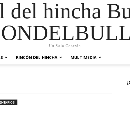
al del hincha B
CONDELBULL
Un Solo Corazón
AS
RINCÓN DEL HINCHA
MULTIMEDIA
¿
ENTARIOS