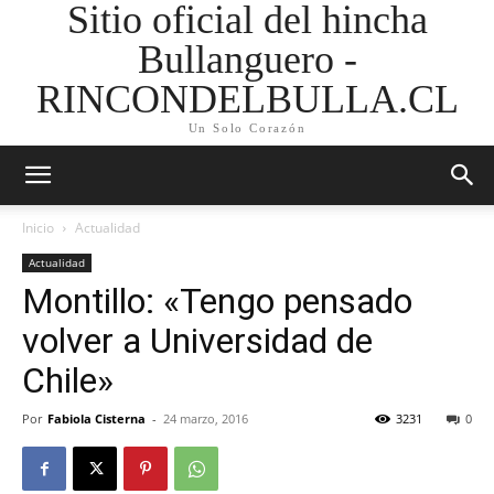
Sitio oficial del hincha
Bullanguero -
RINCONDELBULLA.CL
Un Solo Corazón
Inicio
Actualidad
Actualidad
Montillo: «Tengo pensado
volver a Universidad de
Chile»
Por
Fabiola Cisterna
-
24 marzo, 2016
3231
0