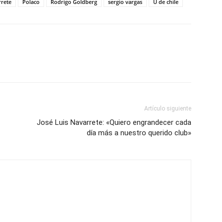
rrete
Polaco
Rodrigo Goldberg
sergio vargas
U de chile
Artículo siguiente
José Luis Navarrete: «Quiero engrandecer cada
día más a nuestro querido club»