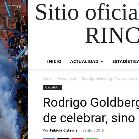
Sitio ofici
RIN
INICIO
ACTUALIDAD
ESTADÍSTIC
Inicio
Actualidad
Rodrigo Goldberg: “No es momento
Actualidad
Rodrigo Goldber
de celebrar, sino
Por
Fabiola Cisterna
-
22 abril, 2019