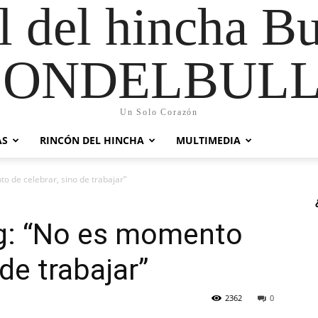
al del hincha B
CONDELBULL
Un Solo Corazón
AS
RINCÓN DEL HINCHA
MULTIMEDIA
 de celebrar, sino de trabajar”
g: “No es momento
 de trabajar”
2362
0