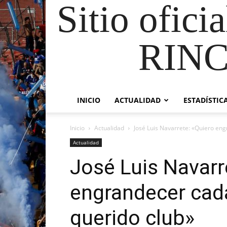
Sitio ofici
RIN
INICIO
ACTUALIDAD
ESTADÍSTIC
Inicio
Actualidad
José Luis Navarrete: «Quiero en
Actualidad
José Luis Navarr
engrandecer cad
querido club»