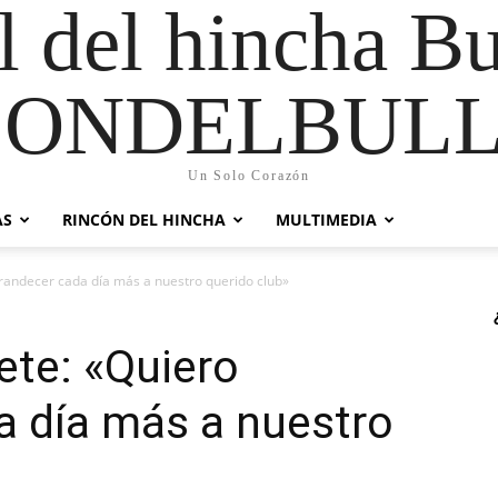
al del hincha B
CONDELBULL
Un Solo Corazón
AS
RINCÓN DEL HINCHA
MULTIMEDIA
grandecer cada día más a nuestro querido club»
ete: «Quiero
a día más a nuestro