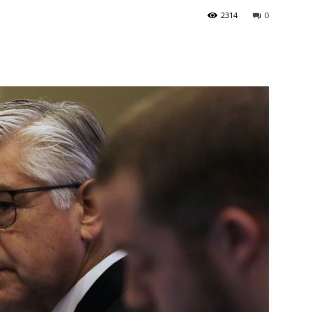
2314
0