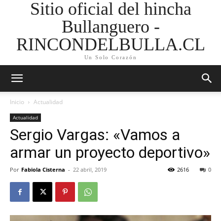
Sitio oficial del hincha
Bullanguero -
RINCONDELBULLA.CL
Un Solo Corazón
Inicio
Actualidad
Actualidad
Sergio Vargas: «Vamos a
armar un proyecto deportivo»
Por
Fabiola Cisterna
-
22 abril, 2019
2616
0