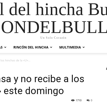
al del hincha B
CONDELBULL
Un Solo Corazón
AS
RINCÓN DEL HINCHA
MULTIMEDIA
los hinchas de la «U»...
sa y no recibe a los
» este domingo
1710
0