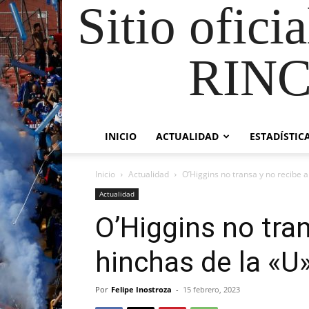
Sitio ofici
RIN
INICIO
ACTUALIDAD
ESTADÍSTIC
Inicio
Actualidad
O’Higgins no transa y no recibe a 
Actualidad
O’Higgins no tran
hinchas de la «U
Por
Felipe Inostroza
-
15 febrero, 2023