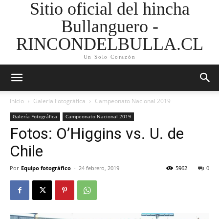
Sitio oficial del hincha
Bullanguero -
RINCONDELBULLA.CL
Un Solo Corazón
Inicio
Galería Fotográfica
Campeonato Nacional 2019
Galería Fotográfica
Campeonato Nacional 2019
Fotos: O’Higgins vs. U. de
Chile
Por
Equipo fotográfico
-
24 febrero, 2019
5962
0