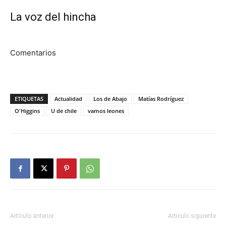
La voz del hincha
Comentarios
ETIQUETAS
Actualidad
Los de Abajo
Matías Rodríguez
O'Higgins
U de chile
vamos leones
Artículo anterior
Artículo siguiente