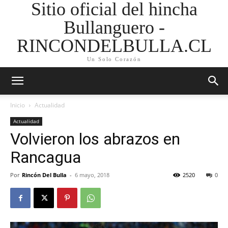
Sitio oficial del hincha
Bullanguero -
RINCONDELBULLA.CL
Un Solo Corazón
Inicio
Actualidad
Actualidad
Volvieron los abrazos en
Rancagua
Por
Rincón Del Bulla
-
6 mayo, 2018
2520
0