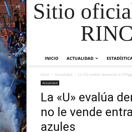
Sitio ofici
RIN
INICIO
ACTUALIDAD
ESTADÍSTIC
Inicio
Actualidad
La «U» evalúa denunciar a O’Higgi
Actualidad
La «U» evalúa de
no le vende entr
azules