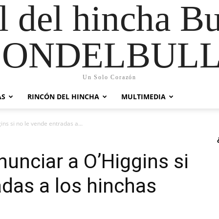
al del hincha B
CONDELBULL
Un Solo Corazón
AS
RINCÓN DEL HINCHA
MULTIMEDIA
ns si no le vende entradas a...
nunciar a O’Higgins si
adas a los hinchas