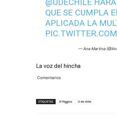
@UDECHILE
HARÁ 
QUE SE CUMPLA E
APLICADA LA MUL
PIC.TWITTER.CO
— Ana Martina (@An
La voz del hincha
Comentarios
ETIQUETAS
O'Higgins
U de chile