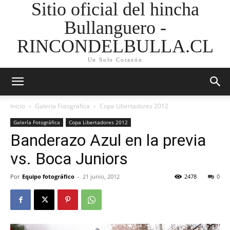
Sitio oficial del hincha
Bullanguero -
RINCONDELBULLA.CL
Un Solo Corazón
Inicio
Galería Fotográfica
Copa Libertadores 2012
Galería Fotográfica
Copa Libertadores 2012
Banderazo Azul en la previa
vs. Boca Juniors
Por
Equipo fotográfico
-
21 junio, 2012
2478
0