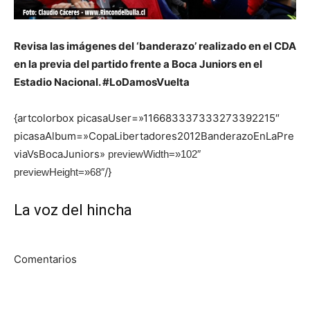
Revisa las imágenes del ‘banderazo’ realizado en el CDA
en la previa del partido frente a Boca Juniors en el
Estadio Nacional. #LoDamosVuelta
{artcolorbox picasaUser=»116683337333273392215″
picasaAlbum=»CopaLibertadores2012BanderazoEnLaPre
viaVsBocaJuniors»
previewWidth=»102″
/}
previewHeight=»68″
La voz del hincha
Comentarios