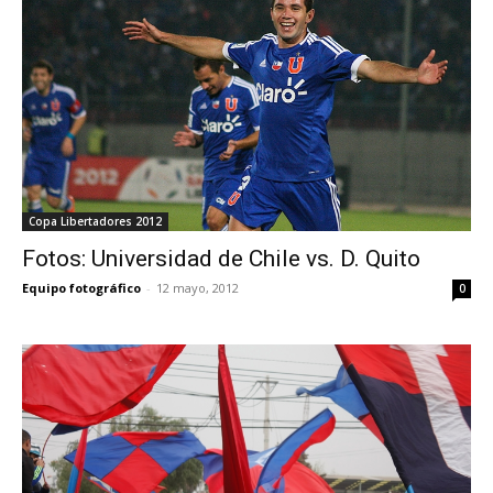
Copa Libertadores 2012
Fotos: Universidad de Chile vs. D. Quito
Equipo fotográfico
-
12 mayo, 2012
0