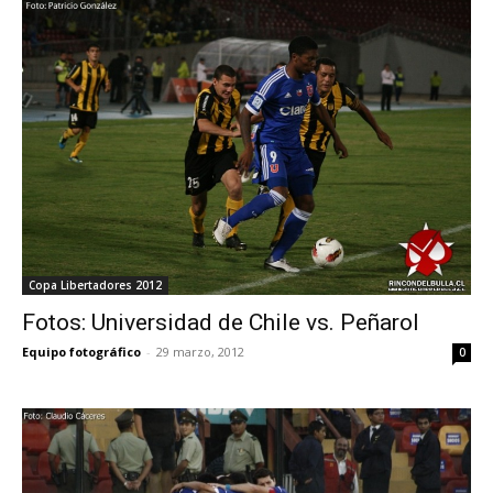
Copa Libertadores 2012
Fotos: Universidad de Chile vs. Peñarol
Equipo fotográfico
-
29 marzo, 2012
0