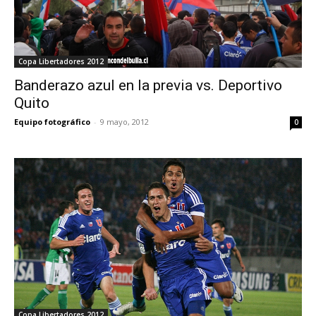
Copa Libertadores 2012
Banderazo azul en la previa vs. Deportivo
Quito
Equipo fotográfico
-
9 mayo, 2012
0
Copa Libertadores 2012