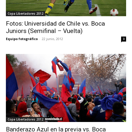
Copa Libertadores 2012
Fotos: Universidad de Chile vs. Boca
Juniors (Semifinal – Vuelta)
Equipo fotográfico
-
22 junio, 2012
0
Copa Libertadores 2012
Banderazo Azul en la previa vs. Boca