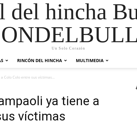
al del hincha B
CONDELBULL
Un Solo Corazón
AS
RINCÓN DEL HINCHA
MULTIMEDIA
a Colo Colo entre sus víctimas...
mpaoli ya tiene a
sus víctimas