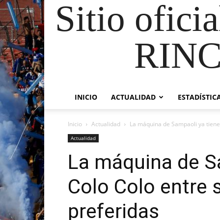
Sitio ofici
RIN
INICIO
ACTUALIDAD
ESTADÍSTIC
Inicio
Actualidad
La máquina de Sampaoli ya tiene 
Actualidad
La máquina de Sa
Colo Colo entre 
preferidas