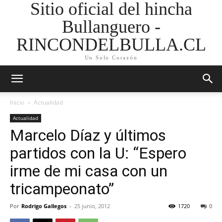
Sitio oficial del hincha
Bullanguero -
RINCONDELBULLA.CL
Un Solo Corazón
Inicio
Actualidad
Actualidad
Marcelo Díaz y últimos
partidos con la U: “Espero
irme de mi casa con un
tricampeonato”
Por
Rodrigo Gallegos
-
25 junio, 2012
1720
0