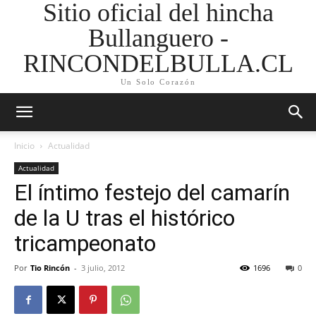
Sitio oficial del hincha
Bullanguero -
RINCONDELBULLA.CL
Un Solo Corazón
Inicio
Actualidad
Actualidad
El íntimo festejo del camarín
de la U tras el histórico
tricampeonato
Por
Tio Rincón
-
3 julio, 2012
1696
0