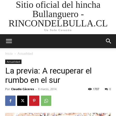
Sitio oficial del hincha
Bullanguero -
RINCONDELBULLA.CL
Un Solo Corazón
Inicio
Actualidad
Actualidad
La previa: A recuperar el
rumbo en el sur
Por
Claudio Cáceres
-
8 marzo, 2014
1707
0