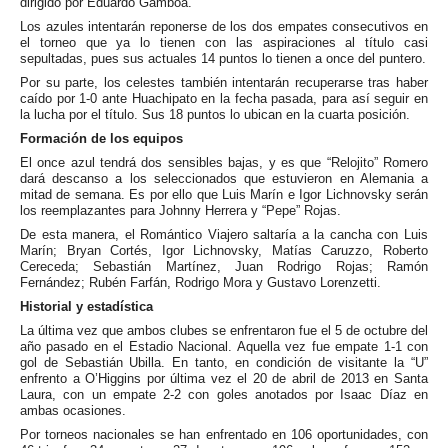
dirigido por Eduardo Gamboa.
Los azules intentarán reponerse de los dos empates consecutivos en
el torneo que ya lo tienen con las aspiraciones al título casi
sepultadas, pues sus actuales 14 puntos lo tienen a once del puntero.
Por su parte, los celestes también intentarán recuperarse tras haber
caído por 1-0 ante Huachipato en la fecha pasada, para así seguir en
la lucha por el título. Sus 18 puntos lo ubican en la cuarta posición.
Formación de los equipos
El once azul tendrá dos sensibles bajas, y es que “Relojito” Romero
dará descanso a los seleccionados que estuvieron en Alemania a
mitad de semana. Es por ello que Luis Marín e Igor Lichnovsky serán
los reemplazantes para Johnny Herrera y “Pepe” Rojas.
De esta manera, el Romántico Viajero saltaría a la cancha con Luis
Marín; Bryan Cortés, Igor Lichnovsky, Matías Caruzzo, Roberto
Cereceda; Sebastián Martínez, Juan Rodrigo Rojas; Ramón
Fernández; Rubén Farfán, Rodrigo Mora y Gustavo Lorenzetti.
Historial y estadística
La última vez que ambos clubes se enfrentaron fue el 5 de octubre del
año pasado en el Estadio Nacional. Aquella vez fue empate 1-1 con
gol de Sebastián Ubilla. En tanto, en condición de visitante la “U”
enfrento a O’Higgins por última vez el 20 de abril de 2013 en Santa
Laura, con un empate 2-2 con goles anotados por Isaac Díaz en
ambas ocasiones.
Por torneos nacionales se han enfrentado en 106 oportunidades, con