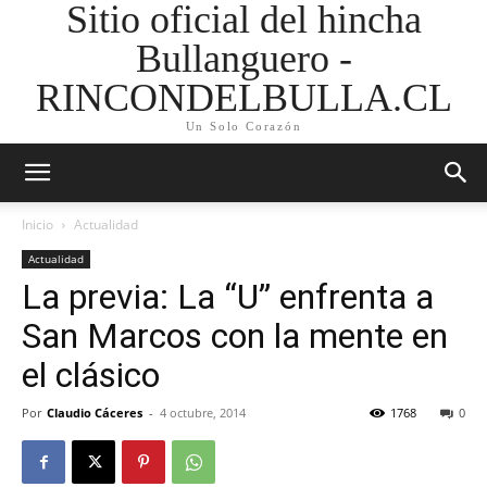
Sitio oficial del hincha
Bullanguero -
RINCONDELBULLA.CL
Un Solo Corazón
Inicio
Actualidad
Actualidad
La previa: La “U” enfrenta a
San Marcos con la mente en
el clásico
Por
Claudio Cáceres
-
4 octubre, 2014
1768
0