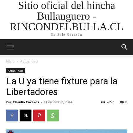
Sitio oficial del hincha
Bullanguero -
RINCONDELBULLA.CL
Un Solo Corazón
Inicio
Actualidad
Actualidad
La U ya tiene fixture para la
Libertadores
Por
Claudio Cáceres
-
11 diciembre, 2014
2857
0