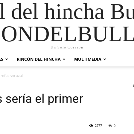
al del hincha B
CONDELBULL
Un Solo Corazón
AS
RINCÓN DEL HINCHA
MULTIMEDIA
 refuerzo azul
sería el primer
2777
0