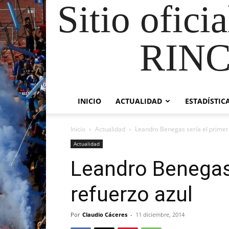
Sitio ofici
RIN
INICIO
ACTUALIDAD
ESTADÍSTIC
Inicio
Actualidad
Leandro Benegas sería el primer
Actualidad
Leandro Benegas 
refuerzo azul
Por
Claudio Cáceres
-
11 diciembre, 2014