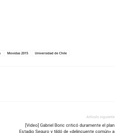
s
Movidas 2015
Universidad de Chile
Artículo siguiente
[Video] Gabriel Boric criticó duramente el plan
Estadio Seguro y tildó de «delincuente común» a