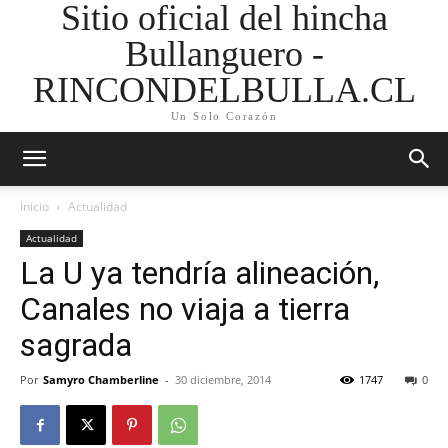
Sitio oficial del hincha
Bullanguero -
RINCONDELBULLA.CL
Un Solo Corazón
Inicio
Actualidad
Actualidad
La U ya tendría alineación,
Canales no viaja a tierra
sagrada
Por
Samyro Chamberline
-
30 diciembre, 2014
1747
0