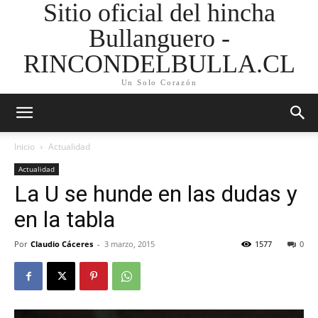
Sitio oficial del hincha
Bullanguero -
RINCONDELBULLA.CL
Un Solo Corazón
Inicio
Actualidad
Actualidad
La U se hunde en las dudas y
en la tabla
Por
Claudio Cáceres
-
3 marzo, 2015
1577
0