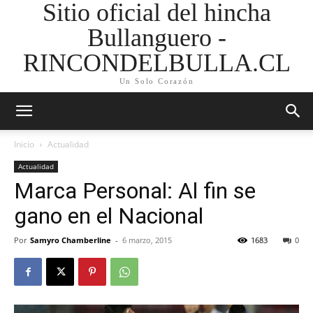
Sitio oficial del hincha
Bullanguero -
RINCONDELBULLA.CL
Un Solo Corazón
Inicio
Actualidad
Actualidad
Marca Personal: Al fin se
gano en el Nacional
Por
Samyro Chamberline
-
6 marzo, 2015
1683
0