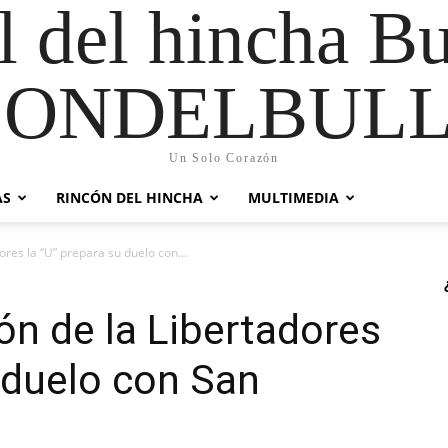
al del hincha B
CONDELBULL
Un Solo Corazón
AS
RINCÓN DEL HINCHA
MULTIMEDIA
ores la “U” prepara su duelo con...
ón de la Libertadores
u duelo con San