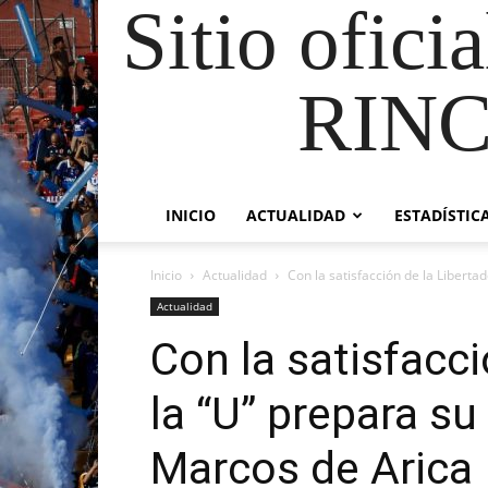
Sitio ofici
RIN
INICIO
ACTUALIDAD
ESTADÍSTIC
Inicio
Actualidad
Con la satisfacción de la Libertad
Actualidad
Con la satisfacci
la “U” prepara s
Marcos de Arica