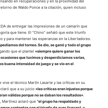
ensando en recuperaciones y en la proximidad del
retorno de Waldo Ponce a la citación, quien incluso
 CDA de entregar las impresiones de un camarín que
goría que tiene. El “Chino” señaló que este triunfo
ico y para mantener las esperanzas en la Libertadores.
díamos del torneo. Se dio, se ganó y todo el grupo
egando que el plantel
«siempre quiere ganar los
s ocasiones que tuvimos y desperdiciamos varias,
os buena intensidad de juego y se vio en el
 vive el técnico Martín Lasarte y las críticas en su
claró que a su juicio
«las críticas eran injustas porque
ran válidas porque no se daban los resultados»
.
a, Martínez aclaró que
“el grupo ha respaldado y
amos contentos con el triunfo de ayer (jueves) y