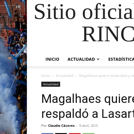
Sitio ofici
RIN
INICIO
ACTUALIDAD
ESTADÍSTIC
Inicio
Actualidad
Magalhaes quiere titularidad y r
Actualidad
Magalhaes quiere
respaldó a Lasar
Por
Claudio Cáceres
-
9 abril, 2015