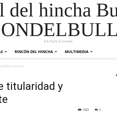
al del hincha B
CONDELBULL
Un Solo Corazón
AS
RINCÓN DEL HINCHA
MULTIMEDIA
espaldó a Lasarte
 titularidad y
te
1521
0