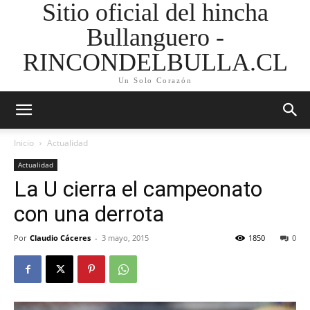
Sitio oficial del hincha
Bullanguero -
RINCONDELBULLA.CL
Un Solo Corazón
Inicio
Actualidad
Actualidad
La U cierra el campeonato
con una derrota
Por
Claudio Cáceres
-
3 mayo, 2015
1850
0