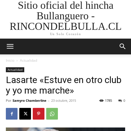
Sitio oficial del hincha
Bullanguero -
RINCONDELBULLA.CL
Un Solo Corazón
Inicio
Actualidad
Actualidad
Lasarte «Estuve en otro club
y yo me marche»
Por
Samyro Chamberline
-
23 octubre, 2015
1785
0