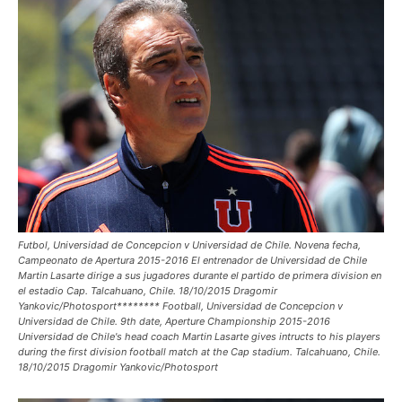
Futbol, Universidad de Concepcion v Universidad de Chile. Novena fecha,
Campeonato de Apertura 2015-2016 El entrenador de Universidad de Chile
Martin Lasarte dirige a sus jugadores durante el partido de primera division en
el estadio Cap. Talcahuano, Chile. 18/10/2015 Dragomir
Yankovic/Photosport******** Football, Universidad de Concepcion v
Universidad de Chile. 9th date, Aperture Championship 2015-2016
Universidad de Chile's head coach Martin Lasarte gives intructs to his players
during the first division football match at the Cap stadium. Talcahuano, Chile.
18/10/2015 Dragomir Yankovic/Photosport