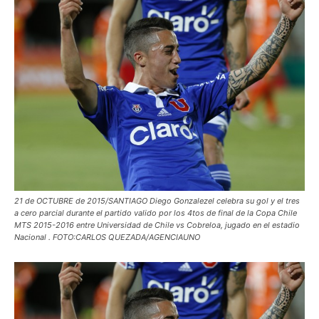
21 de OCTUBRE de 2015/SANTIAGO Diego Gonzalezel celebra su gol y el tres
a cero parcial durante el partido valido por los 4tos de final de la Copa Chile
MTS 2015-2016 entre Universidad de Chile vs Cobreloa, jugado en el estadio
Nacional . FOTO:CARLOS QUEZADA/AGENCIAUNO