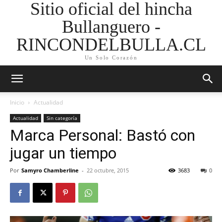
Sitio oficial del hincha
Bullanguero -
RINCONDELBULLA.CL
Un Solo Corazón
Inicio
Actualidad
Actualidad
Sin categoría
Marca Personal: Bastó con
jugar un tiempo
Por
Samyro Chamberline
-
22 octubre, 2015
3683
0