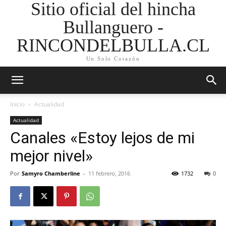
Sitio oficial del hincha
Bullanguero -
RINCONDELBULLA.CL
Un Solo Corazón
Inicio
Actualidad
Actualidad
Canales «Estoy lejos de mi
mejor nivel»
Por
Samyro Chamberline
-
11 febrero, 2016
1732
0