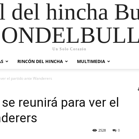
al del hincha B
CONDELBULL
Un Solo Corazón
AS
RINCÓN DEL HINCHA
MULTIMEDIA
 ver el partido ante Wanderers
se reunirá para ver el
nderers
2528
0