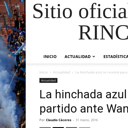
Sitio ofici
RIN
INICIO
ACTUALIDAD
ESTADÍSTIC
Inicio
Actualidad
La hinchada azul se reunirá para
Actualidad
La hinchada azul 
partido ante Wa
Por
Claudio Cáceres
-
31 marzo, 2016