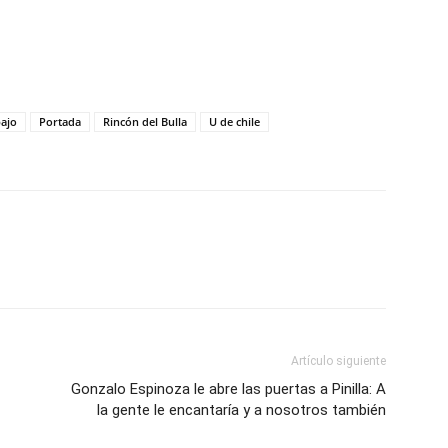
bajo
Portada
Rincón del Bulla
U de chile
Artículo siguiente
Gonzalo Espinoza le abre las puertas a Pinilla: A
la gente le encantaría y a nosotros también