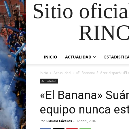
Sitio ofici
RIN
INICIO
ACTUALIDAD
ESTADÍSTIC
Inicio
Actualidad
«El Banana» Suárez disparó: «El
Actualidad
«El Banana» Suár
equipo nunca es
Por
Claudio Cáceres
-
12 abril, 2016