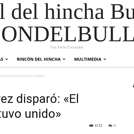
al del hincha B
CONDELBULL
Un Solo Corazón
AS
RINCÓN DEL HINCHA
MULTIMEDIA
 equipo nunca estuvo unido»
ez disparó: «El
tuvo unido»
5172
0