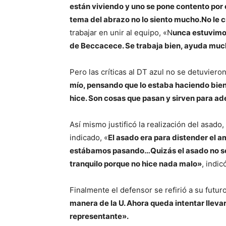
están viviendo y uno se pone contento por
tema del abrazo no lo siento mucho.
No le 
trabajar en unir al equipo, «N
unca estuvimos
de Beccacece. Se trabaja bien, ayuda mucho.
Pero las críticas al DT azul no se detuviero
mío, pensando que lo estaba haciendo bien y
hice. Son cosas que pasan y sirven para ad
Así mismo justificó la realización del asad
indicado, «
El asado era para distender el a
estábamos pasando…
Quizás el asado no 
tranquilo porque no hice nada malo»
, indic
Finalmente el defensor se refirió a su futuro
manera de la U. Ahora queda intentar lleva
representante».