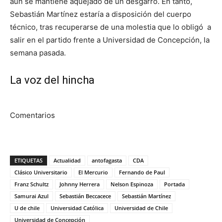
aún se mantiene aquejado de un desgarro. En tanto,
Sebastián Martínez estaría a disposición del cuerpo
técnico, tras recuperarse de una molestia que lo obligó a
salir en el partido frente a Universidad de Concepción, la
semana pasada.
La voz del hincha
Comentarios
ETIQUETAS
Actualidad
antofagasta
CDA
Clásico Universitario
El Mercurio
Fernando de Paul
Franz Schultz
Johnny Herrera
Nelson Espinoza
Portada
Samurai Azul
Sebastián Beccacece
Sebastián Martínez
U de chile
Universidad Católica
Universidad de Chile
Universidad de Concepción