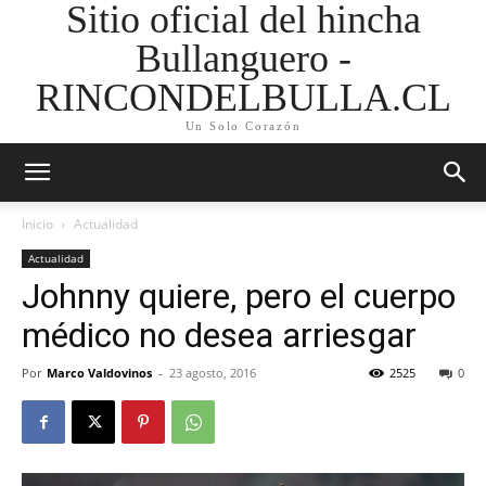
Sitio oficial del hincha
Bullanguero -
RINCONDELBULLA.CL
Un Solo Corazón
Inicio
Actualidad
Actualidad
Johnny quiere, pero el cuerpo
médico no desea arriesgar
Por
Marco Valdovinos
-
23 agosto, 2016
2525
0