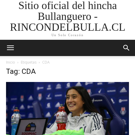
Sitio oficial del hincha
Bullanguero -
RINCONDELBULLA.CL
Un Solo Corazón
Inicio
Etiquetas
CDA
Tag: CDA