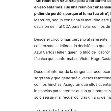
“Me reuní con Azul Azul para acordar mi sal
en eso estamos. Fue una reunión consensua
pidiendo perdón, porque el tema fue otro”,
Mercurio, según consigna el matutino este j
decisión de ir al CDA para hablar con los di
Desde el círculo más cercano al referente, i
comenzado a delinear la decisión, lo que se
Azul Carlos Heller, quien lo tildó de “cabró
técnica que conformaban Víctor Hugo Casta
Desde el interior de la dirigencia reconocer
sorpresa y que generará diversas reacciones
con los hinchas. Aseguran que ellos cuentan 
instancias para intentar que lo que parece s
solo sea un mal recuerdo, tras un año de m
La voz del hincha