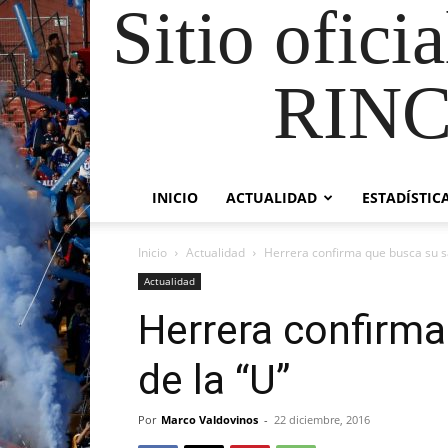
Sitio ofici
RIN
INICIO
ACTUALIDAD
ESTADÍSTIC
Inicio
Actualidad
Herrera confirma que busca su sa
Actualidad
Herrera confirma
de la “U”
Por
Marco Valdovinos
-
22 diciembre, 2016