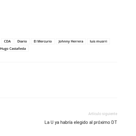
CDA
Diario
El Mercurio
Johnny Herrera
luis musrri
 Hugo Castañeda
Artículo siguiente
La U ya habría elegido al próximo DT