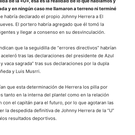
ida de la «U», esa es la realidad de lo que hablamos y
da y en ningún caso me llamaron a terreno ni terminé
le habría declarado el propio Johnny Herrera a El
ueves. El portero habría agregado que él tomó la
rigentes y llegar a consenso en su desvinculación.
ndican que la seguidilla de “errores directivos” habrían
 aceleró tras las declaraciones del presidente de Azul
n y vaca sagrada” tras sus declaraciones por la dupla
ñeda y Luis Musrri.
ían que esta determinación de Herrera los pilla por
 tanto en la interna del plantel como en la relación
con el capitán para el futuro, por lo que agotaran las
er la despedida definitiva de Johnny Herrera de la “U”
alos resultados deportivos.