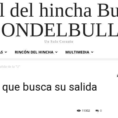
al del hincha B
CONDELBULL
Un Solo Corazón
AS
RINCÓN DEL HINCHA
MULTIMEDIA
lida de la “U”
 que busca su salida
11302
0